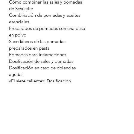
Cómo combinar las sales y pomadas 
de Schüssler
Combinación de pomadas y aceites 
esenciales
Preparados de pomadas con una base 
en polvo
Sucedáneos de las pomadas: 
preparados en pasta
Pomadas para inflamaciones
Dosificación de sales y pomadas
Dosificación en caso de dolencias 
agudas
«El siete caliente»: Dosificacion 
adecuada
Las 12 pomadas de Schüssler
Productos que se elaboran:
Crema para masajes de Schüssler
Enrojecimiento de la piel y cuperosis
Elaboración de crema para las grietas 
del pezón con Sales de Schüssler
Elaboración de crema para varices, 