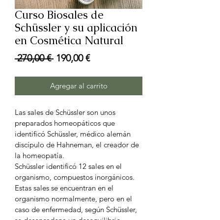
Curso Biosales de
Schüssler y su aplicación
en Cosmética Natural
Precio
Precio
 270,00 € 
190,00 €
de
oferta
Agregar al carrito
Las sales de Schüssler son unos 
preparados homeopáticos que 
identificó Schüssler, médico alemán 
discípulo de Hahneman, el creador de 
la homeopatía.
Schüssler identificó 12 sales en el 
organismo, compuestos inorgánicos.
Estas sales se encuentran en el 
organismo normalmente, pero en el 
caso de enfermedad, según Schüssler, 