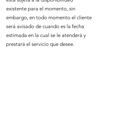
existente para el momento, sin
embargo, en todo momento el cliente
será avisado de cuando es la fecha
estimada en la cual se le atenderá y
prestará el servicio que desee.
El servicio contratado se iniciará una
vez que el cliente envíe la información
solicitada es por ello por lo que, el
retardo en la entrega de los
elementos solicitados para la
prestación del servicio retardará la
entrega final del servicio en el tiempo
indicado.