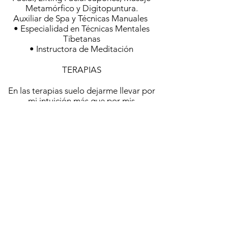
Metamórfico y Digitopuntura.
Auxiliar de Spa y Técnicas Manuales
• Especialidad en Técnicas Mentales
Tibetanas
• Instructora de Meditación
TERAPIAS
En las terapias suelo dejarme llevar por
mi intuición más que por mis
conocimientos; en ellas combino una
serie de técnicas, las que crea más
apropiadas para cada persona y pueden
ser a nivel emocional y espiritual como
las terapias de thetahealing combinadas
con biomagnetismo, reflexologia podal,
reiki, etc.
Maestra de Reiki desde 2003
Dedicada al Estudio y Práctica de las
energias del Reiki y su combinación con
la meditación, las flores de bach, la