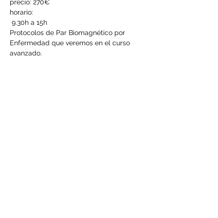
precio: 270€
horario:
 9.30h a 15h
Protocolos de Par Biomagnético por 
Enfermedad que veremos en el curso 
avanzado.
Los protocolos de Par Biomagnético por 
enfermedad están diseñados para 
complementar la práctica del 
Biomagnetista principiante y avanzado.
LEER MÁS >
Compartir este evento