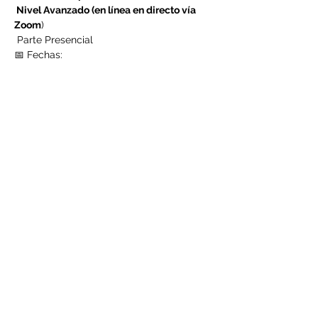
 Nivel Avanzado (en línea en directo vía 
Zoom
)
 Parte Presencial
📅 Fechas:
* 18 y 19 de octubre – Marbella hotel NH 
San Pedro de Alcántara
LEER MÁS >
Compartir este evento
©2021 por Centro Adama. Creada con Wix.com