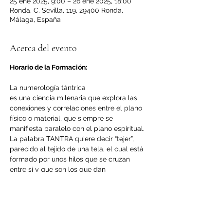
25 ene 2025, 9:00 – 26 ene 2025, 18:00
Ronda, C. Sevilla, 119, 29400 Ronda,
Málaga, España
Acerca del evento
Horario de la Formación:
La numerología tántrica
es una ciencia milenaria que explora las 
conexiones y correlaciones entre el plano 
físico o material, que siempre se 
manifiesta paralelo con el plano espiritual.
La palabra TANTRA quiere decir “tejer”, 
parecido al tejido de una tela, el cual está 
formado por unos hilos que se cruzan 
entre sí y que son los que dan 
consistencia a la tela.
Yogui Bhajan continúa explicando que el 
punto donde se cruzan estas dos 
energías se llama BINDU que es sinónimo 