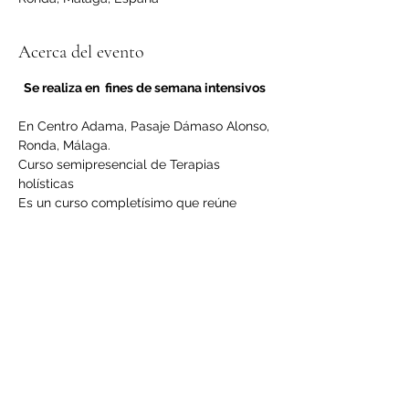
Acerca del evento
Se realiza en  fines de semana intensivos 
En Centro Adama, Pasaje Dámaso Alonso, 
Ronda, Málaga.
Curso semipresencial de Terapias 
holísticas
Es un curso completísimo que reúne 
tanto técnicas ancestrales como de 
reciente aparición, pero que han sido 
suficientemente probadas en su 
efectividad.
LEER MÁS >