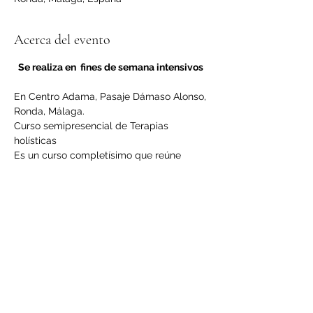
Acerca del evento
Se realiza en  fines de semana intensivos 
En Centro Adama, Pasaje Dámaso Alonso, 
Ronda, Málaga.
Curso semipresencial de Terapias 
holísticas
Es un curso completísimo que reúne 
tanto técnicas ancestrales como de 
reciente aparición, pero que han sido 
suficientemente probadas en su 
efectividad.
LEER MÁS >