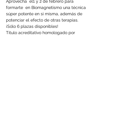
Aprovecha  el1 y 2 de febrero para 
formarte  en Biomagnetismo una técnica 
súper potente en si misma, además de 
potenciar el efecto de otras terapias.
¡Sólo 6 plazas disponibles!
Titulo acreditativo homologado por 
ANTESA
precio especial: 380€
Proceso de inscripción: reserva de 80€
LEER MÁS >
Compartir este evento