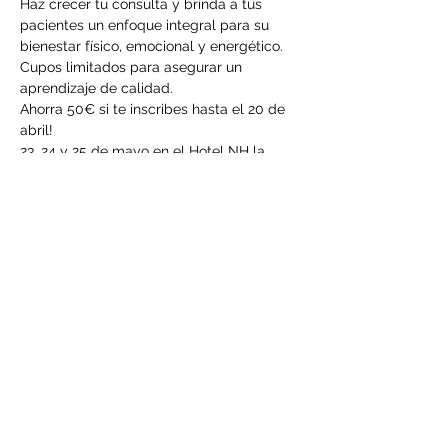
Haz crecer tu consulta y brinda a tus 
pacientes un enfoque integral para su 
bienestar físico, emocional y energético. 
Cupos limitados para asegurar un 
aprendizaje de calidad. 
Ahorra 50€ si te inscribes hasta el 20 de 
abril! 
23, 24 y 25 de mayo en el Hotel NH la 
avanzada, Leioa, Vizcaya
Reserva ahora tu lugar y empieza a 
transformar vidas!
LEER MÁS >
Compartir este evento