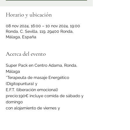
Horario y ubicación
08 nov 2024, 16:00 – 10 nov 2024, 19:00
Ronda, C. Sevilla, 119, 29400 Ronda,
Málaga, España
Acerca del evento
Super Pack en Centro Adama, Ronda, 
Málaga
*Terapeuta de masaje Energético 
(Digitopuntura) y
E.F.T. (liberación emocional)
precio:190€ incluye comida de sábado y 
domingo
con alojamiento de viernes y 
sábado+desayuno+acceso a spa en hotel 
el Tajo, Ronda. 360€.
Incluye Transfer de cortesía del 