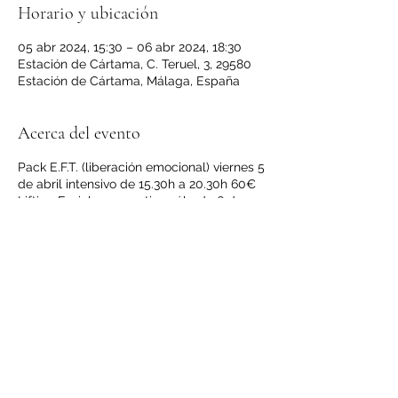
Horario y ubicación
05 abr 2024, 15:30 – 06 abr 2024, 18:30
Estación de Cártama, C. Teruel, 3, 29580
Estación de Cártama, Málaga, España
Acerca del evento
Pack E.F.T. (liberación emocional) viernes 5
de abril intensivo de 15.30h a 20.30h 60€
Lifting Facial y cosmetica sábado 6 de
abril de 10 a 19h
precio del curso: 150 €
precio del Pack 190€
Reserva de 30€ bizum 603793791
* E.F.T. liberación emocional
Basándonos en técnicas de eficacia
demostrada como E.F.T., liberación
emocional veremos una forma de
reprogramar nuestra estructura
psicológica rompiendo ataduras y