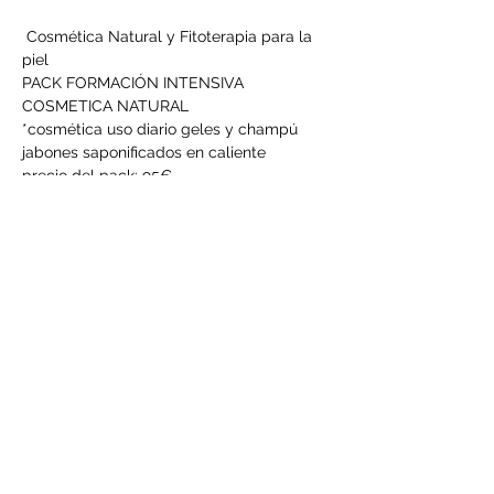
 Cosmética Natural y Fitoterapia para la 
piel
PACK FORMACIÓN INTENSIVA 
COSMETICA NATURAL
*cosmética uso diario geles y champú 
jabones saponificados en caliente
precio del pack: 95€
Centro Adama, 
Proceso de inscripción: Reserva de 45€ 
bizum 603793791
LEER MÁS >
Compartir este evento