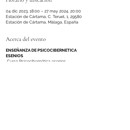
Horario y ubicación
04 dic 2023, 18:00 – 27 may 2024, 20:00
Estación de Cártama, C. Teruel, 1, 29580
Estación de Cártama, Málaga, España
Acerca del evento
ENSEÑANZA DE PSICOCIBERNETICA
ESENIOS
Curso Psicocibernética esenios
(autoestima y sanación). -
Adquiere una nueva conciencia de amor y
crecimiento espiritual que transcienda a
todas las áreas de tu vida, lograrás
compartir con tus hermanos la plenitud
que llenará los vacios para vivir
plenamente en felicidad, paz y amor.
Recibirás una enseñanza aprendiendo el
manejo de tu propia energia, iniciaras tu
sanación de mente a mente y de mente a
cuerpo. Te sentirás más seguro y tu fuerza
de voluntad aumentará, percibirás tu