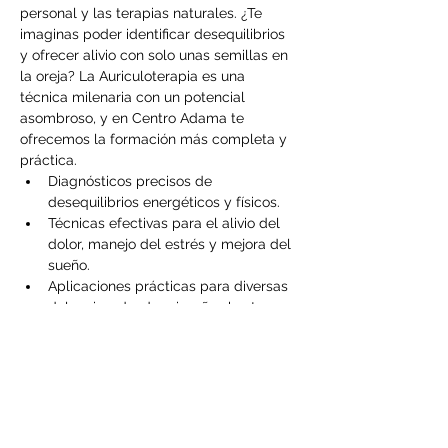
personal y las terapias naturales. ¿Te 
imaginas poder identificar desequilibrios 
y ofrecer alivio con solo unas semillas en 
la oreja? La Auriculoterapia es una 
técnica milenaria con un potencial 
asombroso, y en Centro Adama te 
ofrecemos la formación más completa y 
práctica.
Diagnósticos precisos de 
desequilibrios energéticos y físicos.
Técnicas efectivas para el alivio del 
dolor, manejo del estrés y mejora del 
sueño.
Aplicaciones prácticas para diversas 
dolencias, desde migrañas hasta 
problemas digestivos.
Un enfoque integral que 
complementa otras terapias.
Descubre los Beneficios 
que Transformarán tu 