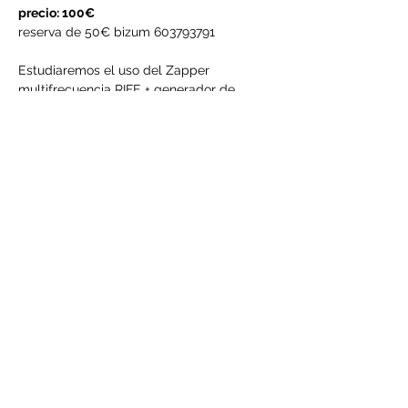
precio: 100€
reserva de 50€ bizum 603793791 
Estudiaremos el uso del Zapper 
multifrecuencia RIFE + generador de 
señales de onda múltiple con protocolo 
Hulda Clark
ONDAS CEREBRALES, SUBCLASES
LEER MÁS >
Compartir este evento
©2021 por Centro Adama. Creada con Wix.com