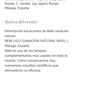
Ronda, C. Sevilla, 119, 29400 Ronda,
Málaga, España
Acerca del evento
Información iniciaciones de Reiki sanacion 
natural
REIKI USUI SANACIÓN NATURAL NIVEL I
Málaga, España
Reiki es una de las terapias 
complementarias mas usadas en todo el 
mundo. Como consecuencia, hay 
numerosos estudios científicos que 
demuestran su eficacia.
Reiki Nivel I 4 de enero
En el primer nivel el alumno se introduce 
en los conocimientos de Reiki, 
aprendiendo a practicarlo para la 
sanación física, para sí mismo y para 