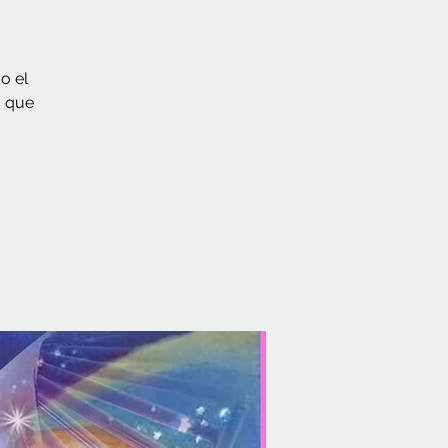
o el
s que