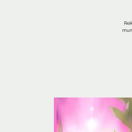
Rei
mund