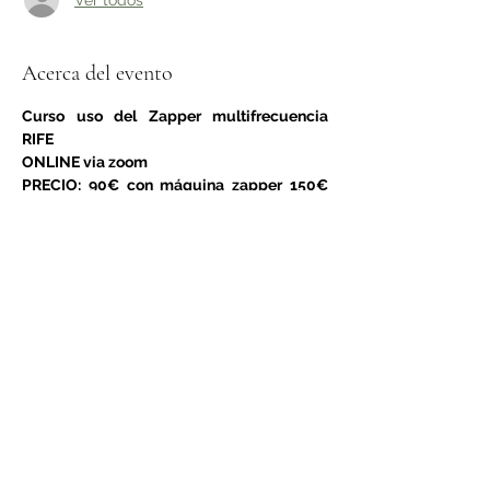
Acerca del evento
Curso uso del Zapper multifrecuencia 
RIFE
ONLINE via zoom 
PRECIO: 90€ con máquina zapper 150€ 
(incluido envio)
Estudiaremos el uso del Zapper 
multifrecuencia RIFE + generador de 
señales de onda múltiple con protocolo 
Hulda Clark
ONDAS CEREBRALES, SUBCLASES
Las ondas beta
LEER MÁS >
Compartir este evento