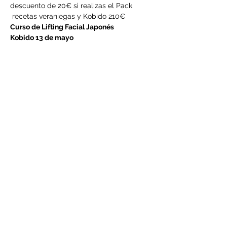
descuento de 20€ si realizas el Pack 
 recetas veraniegas y Kobido 210€
Curso de Lifting Facial Japonés
Kobido 13 de mayo
en Kultur Kafea, Elgoibar, Guipuzcoa
13 de mayo de 10 a 19h
precio: 150€ (menú incluido)
LEER MÁS >
Compartir este evento
©2021 por Centro Adama. Creada con Wix.com