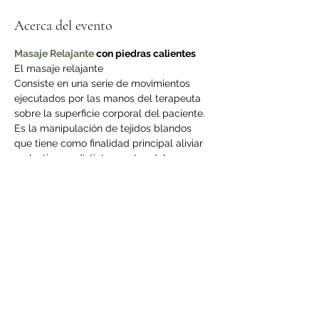
Acerca del evento
Masaje Relajante
 con piedras calientes
El masaje relajante
Consiste en una serie de movimientos 
ejecutados por las manos del terapeuta 
sobre la superficie corporal del paciente.
Es la manipulación de tejidos blandos 
que tiene como finalidad principal aliviar 
molestias en distintas partes del cuerpo, 
provocadas por diversos factores como 
traumatismos, malas posturas, estrés, 
entre otros.
domingo 7 de enero de 11h a 18:00h
Temario
LEER MÁS >