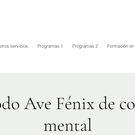
tros servicios
Programas 1
Programas 2
Formación en 
do Ave Fénix de co
mental