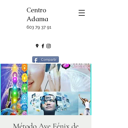
Centro
Adama
603 79 37 91
Compartir
Método Ave Fénix de