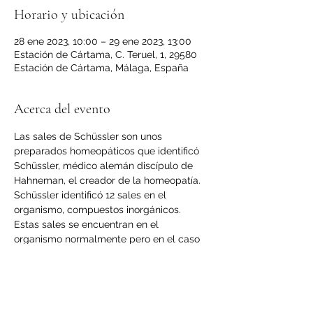
Horario y ubicación
28 ene 2023, 10:00 – 29 ene 2023, 13:00
Estación de Cártama, C. Teruel, 1, 29580
Estación de Cártama, Málaga, España
Acerca del evento
Las sales de Schüssler son unos 
preparados homeopáticos que identificó 
Schüssler, médico alemán discípulo de 
Hahneman, el creador de la homeopatía.
Schüssler identificó 12 sales en el 
organismo, compuestos inorgánicos.
Estas sales se encuentran en el 
organismo normalmente pero en el caso 
de enfermedad, según Schüssler, se 
desencadena un desequilibrio. Hay que 
administrarlas de forma interna y externa 
para recobrar el equilibro y sanar.
CONTENIDO DEL CURSO: