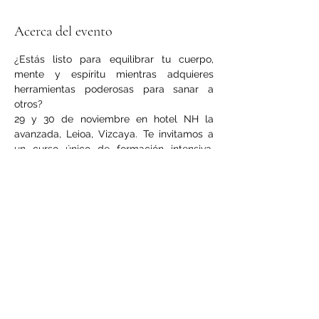
Acerca del evento
¿Estás listo para equilibrar tu cuerpo, 
mente y espíritu mientras adquieres 
herramientas poderosas para sanar a 
otros?
29 y 30 de noviembre en hotel NH la 
avanzada, Leioa, Vizcaya. Te invitamos a 
un curso único de formación intensiva, 
donde aprenderás a trabajar con:
**Los 7 planos de existencia
**Gemoterapia
**Multifrecuencias Rife
**diapasón terapeútico
LEER MÁS >