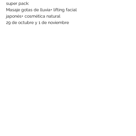
super pack:
Masaje gotas de lluvia+ lifting facial 
japonés+ cosmética natural
29 de octubre y 1 de noviembre
de 10h a 19h
precio Masaje gotas de lluvia: 150€
precio lifting facial japonés: 150€
LEER MÁS >
Compartir este evento
©2021 por Centro Adama. Creada con Wix.com