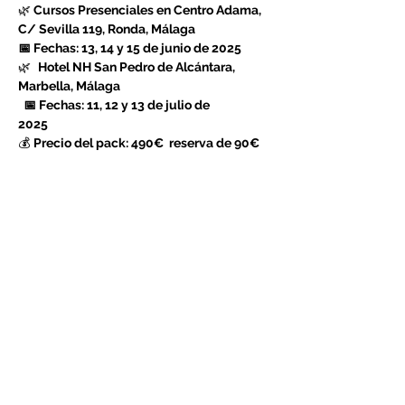
🌿
 Cursos Presenciales en Centro Adama, 
C/ Sevilla 119, Ronda, Málaga
📅 Fechas: 13, 14 y 15 de junio de 2025
🌿  
Hotel NH San Pedro de Alcántara, 
Marbella, Málaga
  📅 Fechas: 11, 12 y 13 de julio de 
2025
💰 
Precio del pack: 490€  reserva de 90€ 
hasta el 5 de junio y obtén descuento de 
40€
 bizum  603793791 y paga el resto (360€) 
el primer día del curso.
LEER MÁS >
Compartir este evento