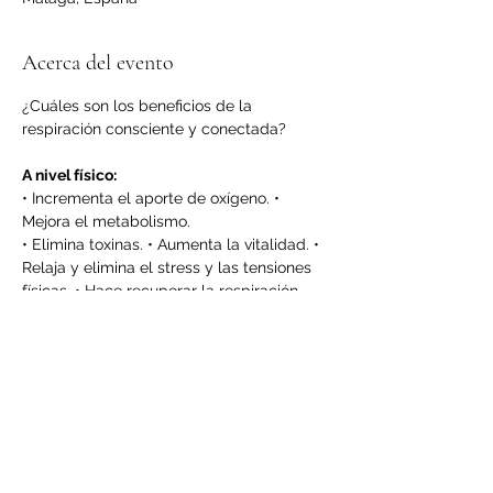
Acerca del evento
¿Cuáles son los beneficios de la 
respiración consciente y conectada?
A nivel físico:
• Incrementa el aporte de oxígeno. • 
Mejora el metabolismo.
• Elimina toxinas. • Aumenta la vitalidad. • 
Relaja y elimina el stress y las tensiones 
físicas. • Hace recuperar la respiración 
natural y libre. • Mejora la circulación 
sanguínea. •Elimina insomnios y dolores 
de cabeza.
A nivel psíquico:
•Ayuda a tomar consciencia de la 
creatividad del pensamiento.
LEER MÁS >