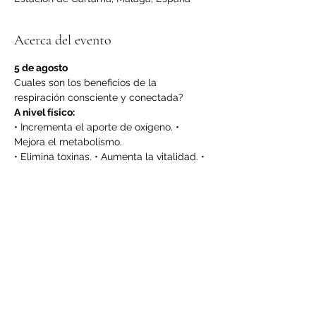
Acerca del evento
5 de agosto
Cuales son los beneficios de la 
respiración consciente y conectada?
A nivel físico:
• Incrementa el aporte de oxígeno. • 
Mejora el metabolismo.
• Elimina toxinas. • Aumenta la vitalidad. • 
Relaja y elimina el stress y las tensiones 
físicas. • Hace recuperar la respiración 
natural y libre. • Mejora la circulación 
sanguínea. •Elimina insomnios y dolores 
de cabeza.
A nivel psíquico:
LEER MÁS >