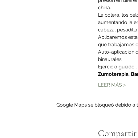
presión en difere
china.
La cólera, los ce
aumentando la ene
cabeza, pesadilla
Aplicaremos esta 
que trabajamos c
Auto-aplicación d
binaurales.
Ejercicio guiado .
Zumoterapia, Ba
LEER MÁS >
Google Maps se bloqueó debido a tus
Compartir 