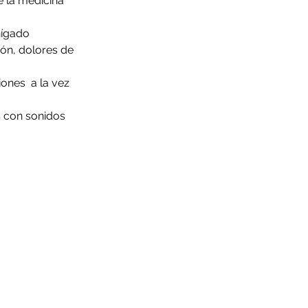
 la medicina 
hígado 
ón, dolores de 
nes  a la vez 
s con sonidos 