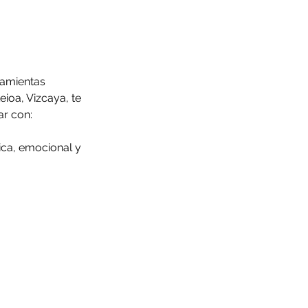
ramientas 
ioa, Vizcaya, te 
ar con:
ica, emocional y 