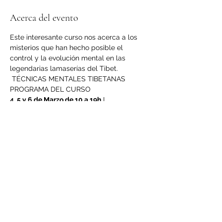
Acerca del evento
Este interesante curso nos acerca a los 
misterios que han hecho posible el 
control y la evolución mental en las 
legendarias lamaserías del Tibet. 
 TÉCNICAS MENTALES TIBETANAS  
PROGRAMA DEL CURSO  
4, 5 y 6 de Marzo de 10 a 19h
 I 
I- El Budismo Tibetano. 
Introducción general. 
El budismo original. 
II-Consejos generales sobre la 
meditación. 
LEER MÁS >